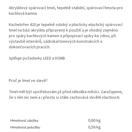
Akrylátový spárovací tmel, tepelně stabilní, spárovací hmota pro
kachlová kamna.
Kachelofen 420 je tepelně odolný a plasticky elastický spárovací
tmel na bázi akrylátu připravený k použití a je vhodný zejména
pro spáry kachlových kamen a připojovací spáry ke zdivu, při
výstavbě interiérů, sádrokartonových konstrukcích a
dokončovacích pracích.
Splňuje požadavky LEED a DGNB.
Proč je tmel ve slevě?
Tmel měl být spotřebovám již před několika měsíci. Zaručujeme,
že s ním nic není a i přesto si stále zachovává skvělé vlastnosti.
0,60 kg
Hmotnost zásilky:
0,56 kg
Hmotnost položky: