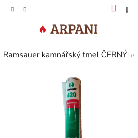
Přejít
NÁKU
na
obsah
KOŠÍK
Ramsauer kamnářský tmel ČERNÝ
115