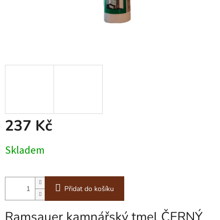
237 Kč
Měrná
Skladem
cena:
Přidat do košíku
Ramsauer kamnářský tmel ČERNÝ