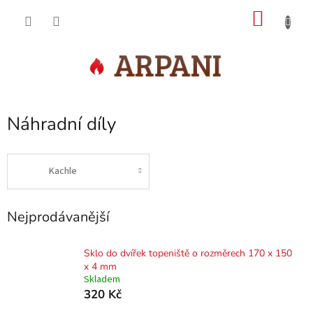
Přejít
NÁKU
na
obsah
KOŠÍK
Náhradní díly
Kachle
Nejprodávanější
Sklo do dvířek topeniště o rozměrech 170 x 150
x 4 mm
Skladem
320 Kč