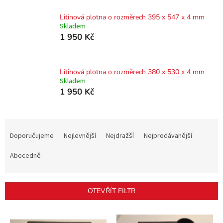
Litinová plotna o rozměrech 395 x 547 x 4 mm
Skladem
1 950 Kč
Litinová plotna o rozměrech 380 x 530 x 4 mm
Skladem
1 950 Kč
Ř
a
Doporučujeme
Nejlevnější
Nejdražší
Nejprodávanější
z
e
Abecedně
n
í
p
OTEVŘÍT FILTR
r
o
V
d