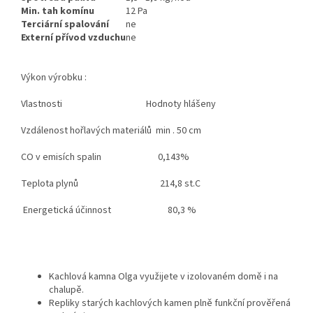
Min. tah komínu
12 Pa
Terciární spalování
ne
Externí přívod vzduchu
ne
Výkon výrobku :
Vlastnosti Hodnoty hlášeny
Vzdálenost hořlavých materiálů min . 50 cm
CO v emisích spalin 0,143%
Teplota plynů 214,8 st.C
Energetická účinnost 80,3 %
Kachlová kamna Olga využijete v izolovaném domě i na
chalupě.
Repliky starých kachlových kamen plně funkční prověřená