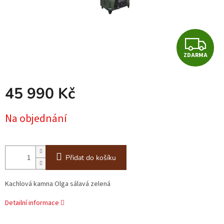
Z
ZDARMA
D
A
45 990 Kč
R
Měrná
Na objednání
cena:
M
A
Přidat do košíku
Kachlová kamna Olga sálavá zelená
Detailní informace