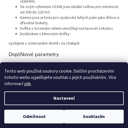
staletími.
Se svým výkonem 10 kW jsou ideální volbou pro místnosti
od 200 do 220 m3.
Kamna jsou určena pro spalování tuhých paliv jako dřevo a
dřevěné brikety.
Dvířka s tvrzeným sklem umožňují nastavovat cirkulaci.
Dodáváme s litinovými dvířky.
využijete v izolovaném domě i na chalupě.
Doplňkové parametry
Kategorie
:
Krbová kamna vysoká sálavá
Tento web používá soubory cookie. Dalším procházením
Hmotnost
:
160 kg
tohoto webu vyjadřujete souhlas s jejich používáním.. Více
informací
zde
.
Z
á
Nastavení
p
Vytvořil Shoptet
a
t
Odmítnout
Souhlasím
Copyright 2026
Arpani
. Všechna práva vyhrazena.
í