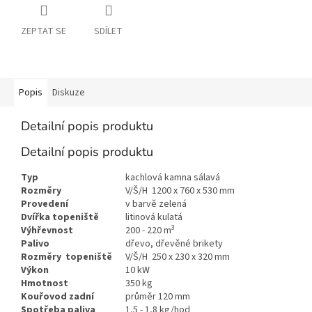
ZEPTAT SE
SDÍLET
Popis
Diskuze
Detailní popis produktu
Detailní popis produktu
Typ
kachlová kamna sálavá
Rozměry
V/Š/H 1200 x 760 x 530 mm
Provedení
v barvě zelená
Dvířka topeniště
litinová kulatá
3
Výhřevnost
200 - 220 m
Palivo
dřevo, dřevěné brikety
Rozměry topeniště
V/Š/H 250 x 230 x 320 mm
Výkon
10 kW
Hmotnost
350 kg
Kouřovod zadní
průměr 120 mm
Spotřeba paliva
1,5 - 1,8 kg/hod