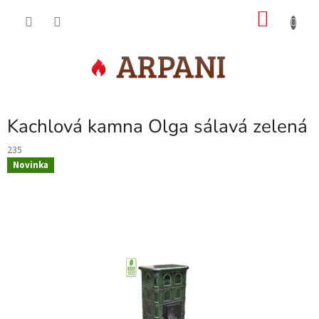
Přejít
NÁKU
na
obsah
KOŠÍK
Kachlová kamna Olga sálavá zelená
235
Novinka